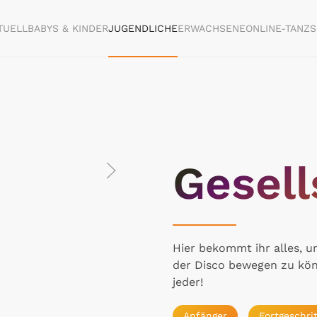
TUELL
BABYS & KINDER
JUGENDLICHE
ERWACHSENE
ONLINE-TANZ
Gesell
Hier bekommt ihr alles, u
der Disco bewegen zu könn
jeder!
Anfänger
Fortgeschri