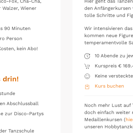
sco-Fox, Cha-Cha,
Hier geht das Tanze
 Walzer, Wiener
den Anfängerkursen w
tolle Schritte und Fi
ls 90 Minuten
Wir intensivieren das
kommen neue Figure
pro Person
temperamentvolle S
osten, kein Abo!
10 Abende zu je
Kurspreis € 169.
Keine versteckte
 drin!
Kurs buchen
sstunde
en Abschlussball
Noch mehr Lust auf
doch einfach weiter 
ne zur Disco-Partys
Medaillenkursen (
hie
unseren Hobbytanzkr
 der Tanzschule