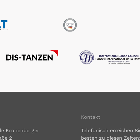
Kontakt
le Kronenberger
Telefonisch erreichen S
aße 2
besten zu diesen Zeiten