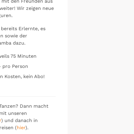
n mit den Freunden aus
eiter! Wir zeigen neue
guren.
 bereits Erlernte, es
n sowie der
amba dazu.
weils 75 Minuten
- pro Person
n Kosten, kein Abo!
 Tanzen? Dann macht
mit unseren
r
) und danach in
eisen (
hier
).