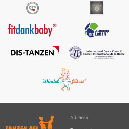
Tanzschulen in Deutschland ausgezeichnet!
Wir freuen uns, auch in diesem Jahr wieder vom
Deutschen Institurt für Service Qualität im
Bereich Kundenzufriedenheit ausgezeichnet
worden zu sein. Dieses Jahr in der Kategorie
Sport. Damit wird auch Rechnung getragen, dass
Tanzen echter Sport ist :-).
Leider konnten wir in diesem Jahr bei der
Preisverleihung in Berlin aufgrund von
Terminüberschneidungen nicht teilnehmen. Der
Abend in der Bertelsmannrepräsentanz in Berlin
"Unter den Linden" ist immer ein Erlebnis.
Hier gehts direkt zu ntv mit der
Berichterstattung und Informationen zum
Bewertungsmodus:
Adresse
https://www.n-tv.de/ratgeber/Das-sind-die-