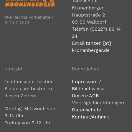
Tanzschule
Gewinner-des-Service-Preises-2026-
Kronenberger
id30372184.html
Hauptstraße 2
Alle Rechte vorbehalten
69190 Walldorf
© 2017-2023
Telefon (06227) 89 14
24
Email
tanzen [at]
kronenberger.de
Weihnachtsspende 2025
23. Dezember 2025
Kontakt
Rechtliches
Unser diesjähriges "Tanzen und Trinken für den
Telefonisch erreichen
Impressum /
guten Zweck" war so erfolgreich wie nie. Für die
Sie uns am besten zu
Bildnachweise
"Aktion Kindertraum" konnten EUR 2.370,--
diesen Zeiten:
Unsere AGB
überwiesen werden. Danke an alle, die an den
Verträge hier kündigen
Veranstatungen dabei waren und auch mit
Montag-Mittwoch von
Datenschutz
eigenen Extra-Beiträgen zu diesem Erfolg
9-14 Uhr
Kontakt/Anfahrt
beigetragen haben.
Freitag von 9-12 Uhr