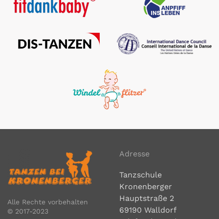
Adresse
Tanzschule
Kronenberger
Hauptstraße 2
Alle Rechte vorbehalten
69190 Walldorf
© 2017-2023