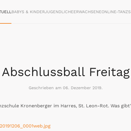
TUELL
BABYS & KINDER
JUGENDLICHE
ERWACHSENE
ONLINE-TANZ
Abschlussball Freitag
Geschrieben am
06. Dezember 2019
.
nzschule Kronenberger im Harres, St. Leon-Rot. Was gibt'