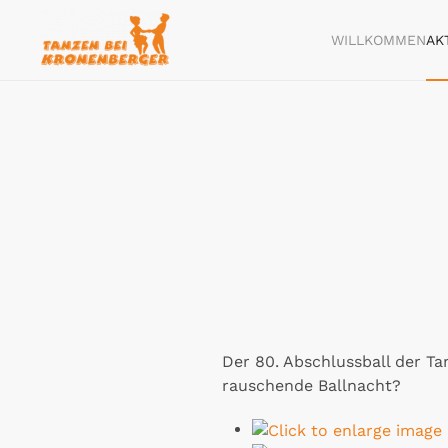
WILLKOMMEN
AK
Skip
to
main
content
Der 80. Abschlussball der Ta
rauschende Ballnacht?